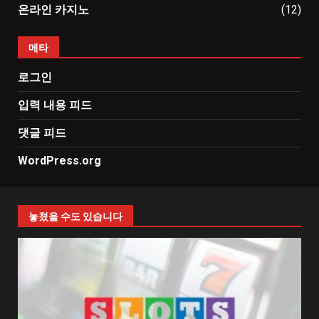
온라인 카지노
(12)
메타
로그인
입력 내용 피드
댓글 피드
WordPress.org
놓쳤을 수도 있습니다