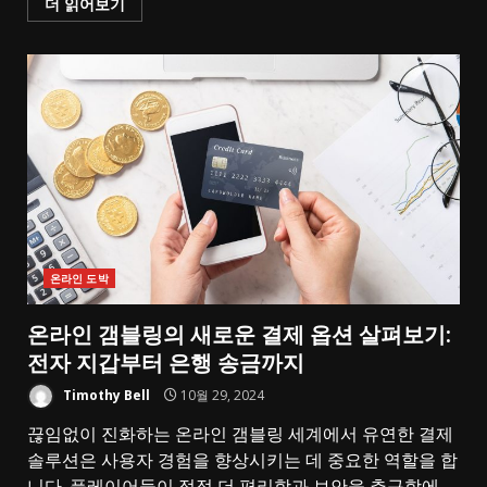
더 읽어보기
온라인 도박
온라인 갬블링의 새로운 결제 옵션 살펴보기:
전자 지갑부터 은행 송금까지
Timothy Bell
10월 29, 2024
끊임없이 진화하는 온라인 갬블링 세계에서 유연한 결제
솔루션은 사용자 경험을 향상시키는 데 중요한 역할을 합
니다. 플레이어들이 점점 더 편리함과 보안을 추구함에