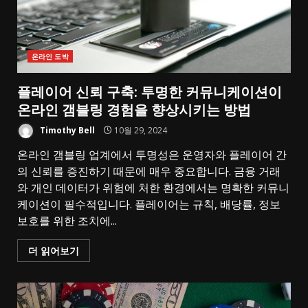
온라인 도박
플레이어 신뢰 구축: 투명한 커뮤니케이션이
온라인 갬블링 경험을 향상시키는 방법
Timothy Bell
10월 29, 2024
온라인 갬블링 업계에서 투명성은 운영자와 플레이어 간
의 신뢰를 증진하기 때문에 매우 중요합니다. 금융 거래
와 개인 데이터가 위험에 처한 환경에서는 명확한 커뮤니
케이션이 필수적입니다. 플레이어는 규칙, 배당률, 정보
보호를 위한 조치에...
더 읽어보기