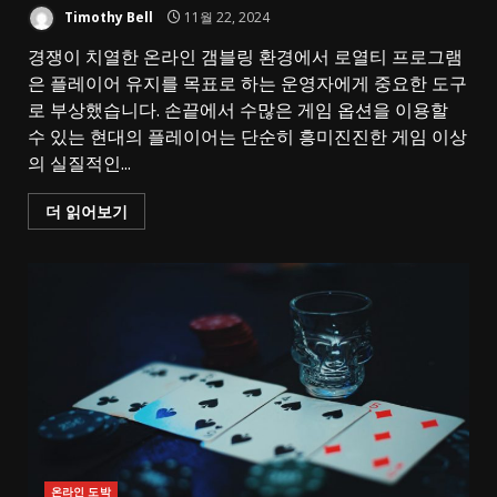
Timothy Bell
11월 22, 2024
경쟁이 치열한 온라인 갬블링 환경에서 로열티 프로그램
은 플레이어 유지를 목표로 하는 운영자에게 중요한 도구
로 부상했습니다. 손끝에서 수많은 게임 옵션을 이용할
수 있는 현대의 플레이어는 단순히 흥미진진한 게임 이상
의 실질적인...
더 읽어보기
온라인 도박