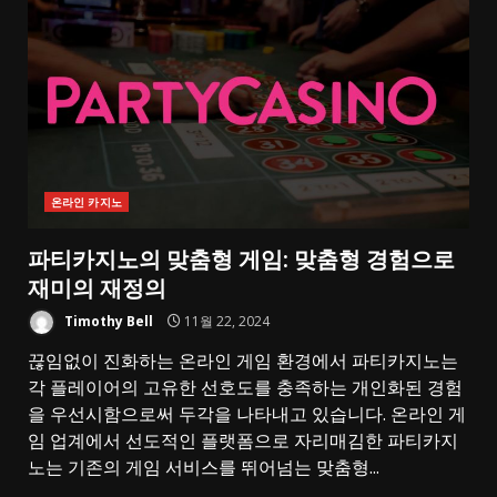
온라인 카지노
파티카지노의 맞춤형 게임: 맞춤형 경험으로
재미의 재정의
Timothy Bell
11월 22, 2024
끊임없이 진화하는 온라인 게임 환경에서 파티카지노는
각 플레이어의 고유한 선호도를 충족하는 개인화된 경험
을 우선시함으로써 두각을 나타내고 있습니다. 온라인 게
임 업계에서 선도적인 플랫폼으로 자리매김한 파티카지
노는 기존의 게임 서비스를 뛰어넘는 맞춤형...