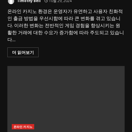
Timothy Bell
10월 29, 2024
온라인 카지노 환경은 운영자가 유연하고 사용자 친화적
인 출금 방법을 우선시함에 따라 큰 변화를 겪고 있습니
다. 이러한 변화는 전반적인 게임 경험을 향상시키는 원
활한 거래에 대한 수요가 증가함에 따라 주도되고 있습니
다....
더 읽어보기
온라인 카지노