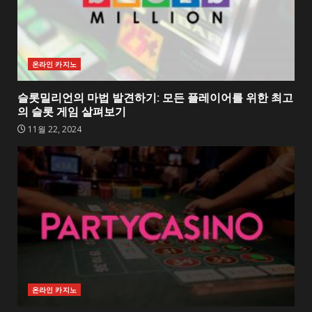
온라인 카지노
슬롯밀리언의 마법 발견하기: 모든 플레이어를 위한 최고
의 슬롯 게임 살펴보기
11월 22, 2024
온라인 카지노