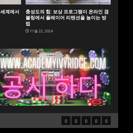
링 세계에서
충성도의 힘: 보상 프로그램이 온라인 갬
블링에서 플레이어 리텐션을 높이는 방
법
11월 22, 2024
어
블
온
온
연
서
로
라
라
락