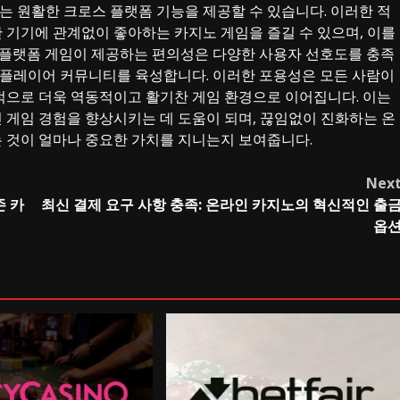
 원활한 크로스 플랫폼 기능을 제공할 수 있습니다. 이러한 적
 기기에 관계없이 좋아하는 카지노 게임을 즐길 수 있으며, 이를
스 플랫폼 게임이 제공하는 편의성은 다양한 사용자 선호도를 충족
는 플레이어 커뮤니티를 육성합니다. 이러한 포용성은 모든 사람이
적으로 더욱 역동적이고 활기찬 게임 환경으로 이어집니다. 이는
 게임 경험을 향상시키는 데 도움이 되며, 끊임없이 진화하는 온
 것이 얼마나 중요한 가치를 지니는지 보여줍니다.
Nex
존 카
최신 결제 요구 사항 충족: 온라인 카지노의 혁신적인 출
옵