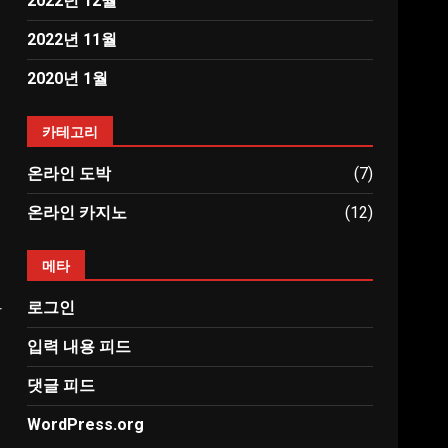
2022년 12월
2022년 11월
2020년 1월
카테고리
온라인 도박
(7)
온라인 카지노
(12)
메타
자
로그인
입력 내용 피드
댓글 피드
WordPress.org