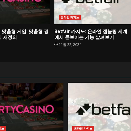
온라인 카지노
맞춤형 게임: 맞춤형 경
Betfair 카지노: 온라인 갬블링 세계
의 재정의
에서 돋보이는 기능 살펴보기
11월 22, 2024
지노
온라인 카지노