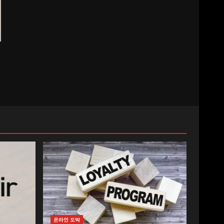
온라인 도박