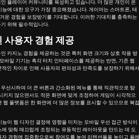
인 플레이어 커뮤니티를 육성하고 있습니다. 더 많은 개인이 온
기능에 대한 요구가 가장 중요해졌습니다. 게이머는 스마트폰, 태
 즐거운 경험을 보장받기를 기대합니다. 이러한 기대치를 충족하는
기 위해 필수적입니다.
 사용자 경험 제공
인 카지노
경험을 제공하는 것은 특히 화면 크기와 상호 작용 방
 모바일 기기는 촉각 터치 인터페이스를 제공하는 반면, 기존 웹
본적인 차이로 인해 사용자의 편의성과 만족도를 보장하기 위해
우선시하여 더 큰 버튼과 간소화된 메뉴를 통해 직관적으로 탐
상시키지 않으면서도 작은 화면에 맞게 조정하여 게임이 시각적으
 웹 플랫폼은 한 화면에 더 많은 정보를 표시할 수 있으므로 복
기능이 웹 디자인 결정에 영향을 미치는 모바일 우선 접근 방식이
스에 맞춰 매끄럽게 조정되는 유동적인 레이아웃을 만드는 데 도
용자 경험에 집중함으로써 참여도를 높여 리텐션율을 높이고 플